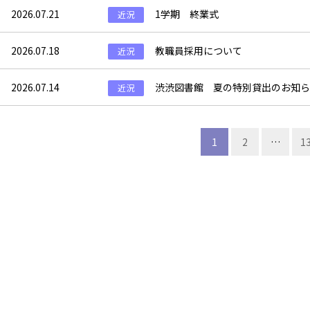
2026.07.21
1学期 終業式
近況
2026.07.18
教職員採用について
近況
2026.07.14
渋渋図書館 夏の特別貸出のお知ら
近況
投
1
2
…
1
稿
ナ
ビ
ゲ
ー
シ
ョ
ン