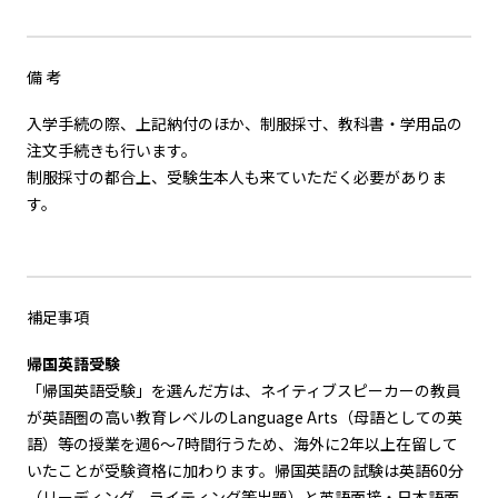
備 考
入学手続の際、上記納付のほか、制服採寸、教科書・学用品の
注文手続きも行います。
制服採寸の都合上、受験生本人も来ていただく必要がありま
す。
補足事項
帰国英語受験
「帰国英語受験」を選んだ方は、ネイティブスピーカーの教員
が英語圏の高い教育レベルのLanguage Arts（母語としての英
語）等の授業を週6〜7時間行うため、海外に2年以上在留して
いたことが受験資格に加わります。帰国英語の試験は英語60分
（リーディング、ライティング等出題）と英語面接・日本語面