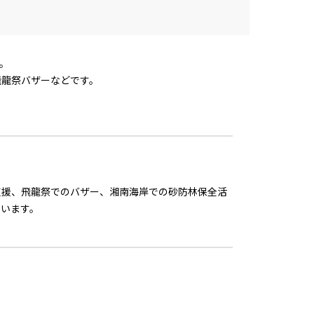
。
飛龍祭バザーなどです。
支援、飛龍祭でのバザー、湘南海岸での砂防林保全活
ています。